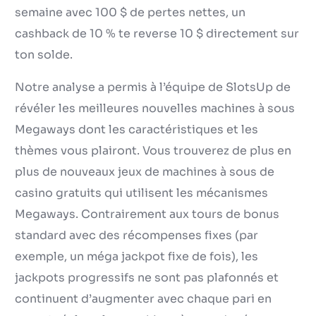
semaine avec 100 $ de pertes nettes, un
cashback de 10 % te reverse 10 $ directement sur
ton solde.
Notre analyse a permis à l’équipe de SlotsUp de
révéler les meilleures nouvelles machines à sous
Megaways dont les caractéristiques et les
thèmes vous plairont. Vous trouverez de plus en
plus de nouveaux jeux de machines à sous de
casino gratuits qui utilisent les mécanismes
Megaways. Contrairement aux tours de bonus
standard avec des récompenses fixes (par
exemple, un méga jackpot fixe de fois), les
jackpots progressifs ne sont pas plafonnés et
continuent d’augmenter avec chaque pari en