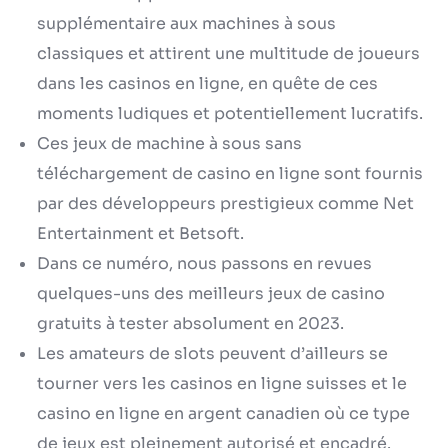
supplémentaire aux machines à sous
classiques et attirent une multitude de joueurs
dans les casinos en ligne, en quête de ces
moments ludiques et potentiellement lucratifs.
Ces jeux de machine à sous sans
téléchargement de casino en ligne sont fournis
par des développeurs prestigieux comme Net
Entertainment et Betsoft.
Dans ce numéro, nous passons en revues
quelques-uns des meilleurs jeux de casino
gratuits à tester absolument en 2023.
Les amateurs de slots peuvent d’ailleurs se
tourner vers les casinos en ligne suisses et le
casino en ligne en argent canadien où ce type
de jeux est pleinement autorisé et encadré.