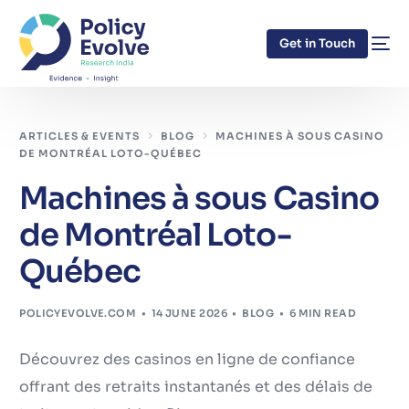
Get in Touch
ARTICLES & EVENTS
BLOG
MACHINES À SOUS CASINO
DE MONTRÉAL LOTO-QUÉBEC
Machines à sous Casino
de Montréal Loto-
Québec
POLICYEVOLVE.COM
14 JUNE 2026
BLOG
6 MIN READ
Découvrez des casinos en ligne de confiance
offrant des retraits instantanés et des délais de