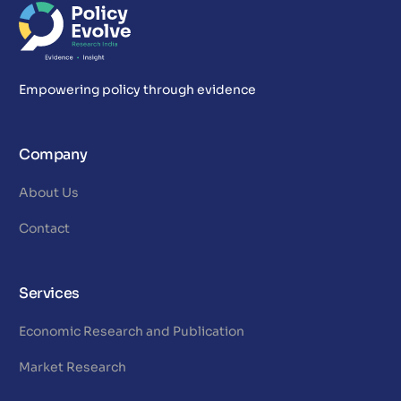
Empowering policy through evidence
Company
About Us
Contact
Services
Economic Research and Publication
Market Research