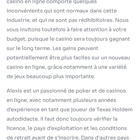
casino en ligne comporte quelques
inconvénients qui sont normaux dans cette
industrie, et qui ne sont pas rédhibitoires. Nous
vous invitons toutefois à faire attention à votre
budget, puisque le casino sera toujours gagnant
sur le long terme. Les gains peuvent
potentiellement être plus faciles sur un nouveau
casino en ligne, grâce notamment à une variété
de jeux beaucoup plus importante.
Alexis est un passionné de poker et de casinos
en ligne, avec notamment plusieurs années
d’expérience en tant que joueur de Texas Holdem
autodidacte. Il faut donc toujours vérifier la
licence, le pays d’exploitation et les conditions
de retrait avant de s’inscrire. Dans d’autres pays