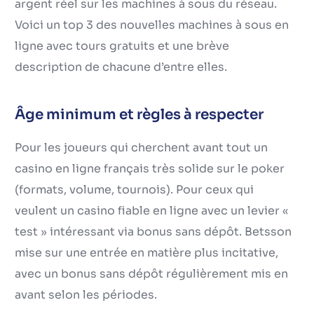
argent réel sur les machines à sous du réseau.
Voici un top 3 des nouvelles machines à sous en
ligne avec tours gratuits et une brève
description de chacune d’entre elles.
Âge minimum et règles à respecter
Pour les joueurs qui cherchent avant tout un
casino en ligne français très solide sur le poker
(formats, volume, tournois). Pour ceux qui
veulent un casino fiable en ligne avec un levier «
test » intéressant via bonus sans dépôt. Betsson
mise sur une entrée en matière plus incitative,
avec un bonus sans dépôt régulièrement mis en
avant selon les périodes.