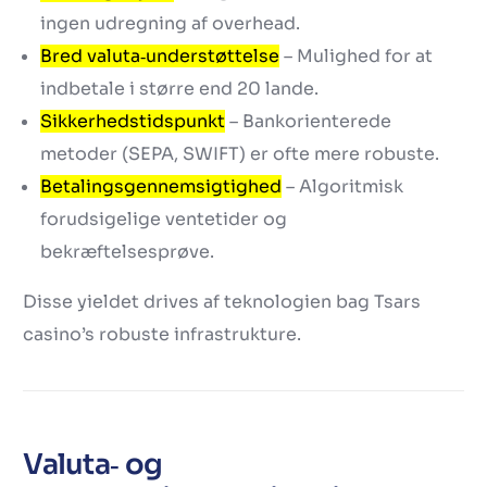
ingen udregning af overhead.
Bred valuta‑understøttelse
– Mulighed for at
indbetale i større end 20 lande.
Sikkerhedstidspunkt
– Bankorienterede
metoder (SEPA, SWIFT) er ofte mere robuste.
Betalingsgennemsigtighed
– Algoritmisk
forudsigelige ventetider og
bekræftelsesprøve.
Disse yieldet drives af teknologien bag Tsars
casino’s robuste infrastrukture.
Valuta‑ og