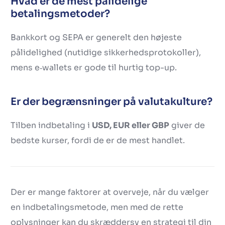
Hvad er de mest pålidelige
betalingsmetoder?
Bankkort og SEPA er generelt den højeste
pålidelighed (nutidige sikkerhedsprotokoller),
mens e‑wallets er gode til hurtig top-up.
Er der begrænsninger på valutakulture?
Tilben indbetaling i
USD, EUR eller GBP
giver de
bedste kurser, fordi de er de mest handlet.
Der er mange faktorer at overveje, når du vælger
en indbetalingsmetode, men med de rette
oplysninger kan du skræddersy en strategi til din