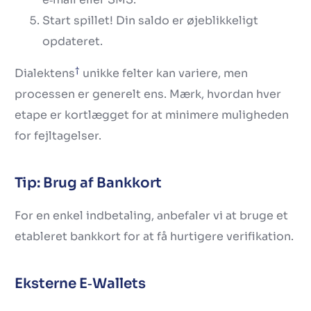
Start spillet! Din saldo er øjeblikkeligt
opdateret.
†
Dialektens
unikke felter kan variere, men
processen er generelt ens. Mærk, hvordan hver
etape er kortlægget for at minimere muligheden
for fejltagelser.
Tip: Brug af Bankkort
For en enkel indbetaling, anbefaler vi at bruge et
etableret bankkort for at få hurtigere verifikation.
Eksterne E‑Wallets