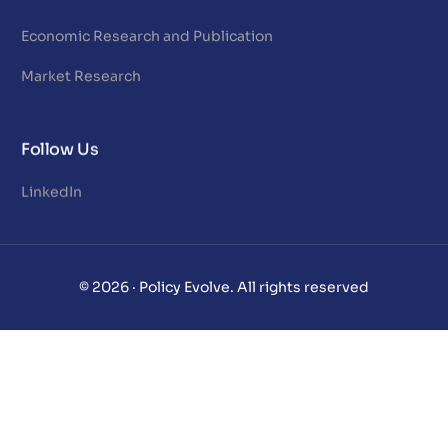
Economic Research and Publication
Market Research
Follow Us
LinkedIn
© 2026 · Policy Evolve. All rights reserved