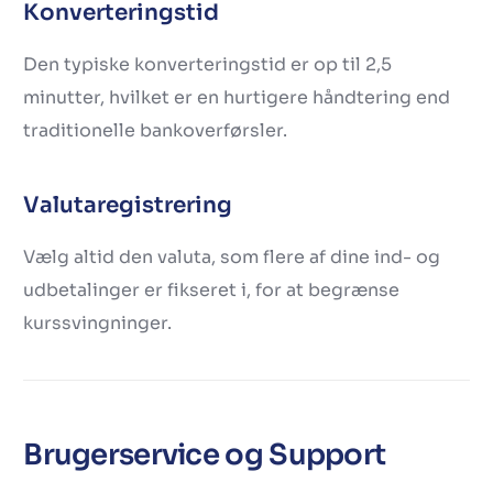
Konverteringstid
Den typiske konverteringstid er op til 2,5
minutter, hvilket er en hurtigere håndtering end
traditionelle bankoverførsler.
Valutaregistrering
Vælg altid den valuta, som flere af dine ind- og
udbetalinger er fikseret i, for at begrænse
kurssvingninger.
Brugerservice og Support