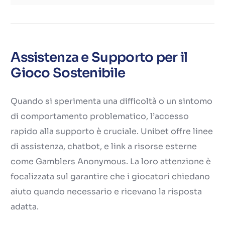
Assistenza e Supporto per il
Gioco Sostenibile
Quando si sperimenta una difficoltà o un sintomo
di comportamento problematico, l’accesso
rapido alla supporto è cruciale. Unibet offre linee
di assistenza, chatbot, e link a risorse esterne
come Gamblers Anonymous. La loro attenzione è
focalizzata sul garantire che i giocatori chiedano
aiuto quando necessario e ricevano la risposta
adatta.