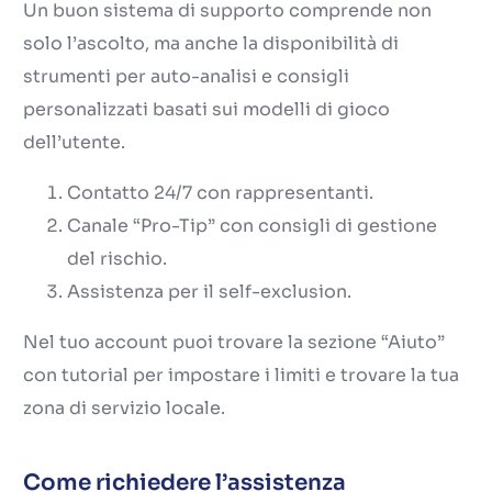
Un buon sistema di supporto comprende non
solo l’ascolto, ma anche la disponibilità di
strumenti per auto-analisi e consigli
personalizzati basati sui modelli di gioco
dell’utente.
Contatto 24/7 con rappresentanti.
Canale “Pro-Tip” con consigli di gestione
del rischio.
Assistenza per il self-exclusion.
Nel tuo account puoi trovare la sezione “Aiuto”
con tutorial per impostare i limiti e trovare la tua
zona di servizio locale.
Come richiedere l’assistenza