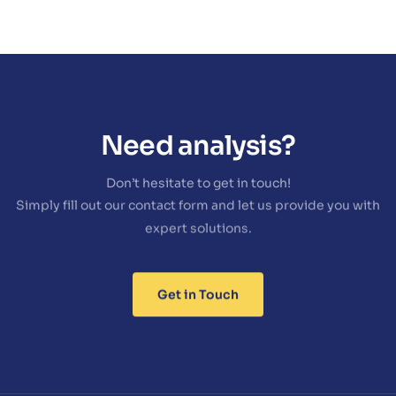
N
e
e
d
a
n
a
l
y
s
i
s
?
Don’t
hesitate
to
get
in
touch!
Simply
fill
out
our
contact
form
and
let
us
provide
you
with
expert
solutions.
Get in Touch