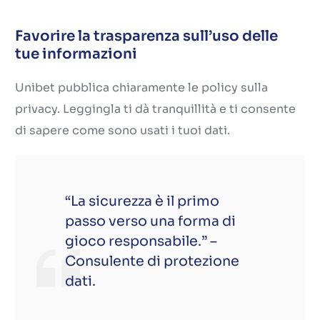
Favorire la trasparenza sull’uso delle
tue informazioni
Unibet pubblica chiaramente le policy sulla
privacy. Leggingla ti dà tranquillità e ti consente
di sapere come sono usati i tuoi dati.
“La sicurezza è il primo
passo verso una forma di
gioco responsabile.” –
Consulente di protezione
dati.