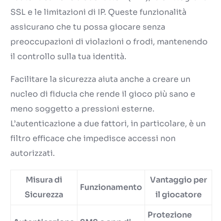
SSL e le limitazioni di IP. Queste funzionalità
assicurano che tu possa giocare senza
preoccupazioni di violazioni o frodi, mantenendo
il controllo sulla tua identità.
Facilitare la sicurezza aiuta anche a creare un
nucleo di fiducia che rende il gioco più sano e
meno soggetto a pressioni esterne.
L’autenticazione a due fattori, in particolare, è un
filtro efficace che impedisce accessi non
autorizzati.
Misura di
Vantaggio per
Funzionamento
Sicurezza
il giocatore
Protezione