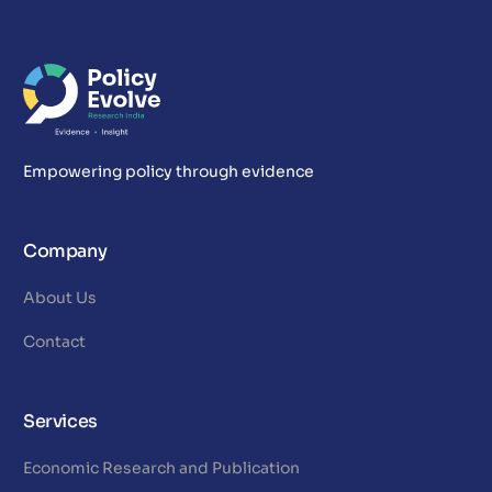
Empowering policy through evidence
Company
About Us
Contact
Services
Economic Research and Publication