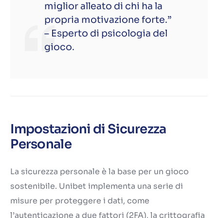
miglior alleato di chi ha la
propria motivazione forte.”
– Esperto di psicologia del
gioco.
Impostazioni di Sicurezza
Personale
La sicurezza personale è la base per un gioco
sostenibile. Unibet implementa una serie di
misure per proteggere i dati, come
l’autenticazione a due fattori (2FA), la crittografia