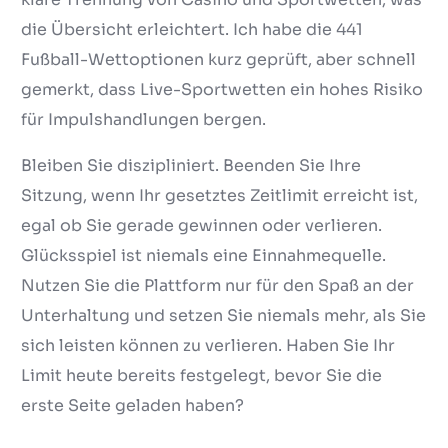
die Übersicht erleichtert. Ich habe die 441
Fußball-Wettoptionen kurz geprüft, aber schnell
gemerkt, dass Live-Sportwetten ein hohes Risiko
für Impulshandlungen bergen.
Bleiben Sie diszipliniert. Beenden Sie Ihre
Sitzung, wenn Ihr gesetztes Zeitlimit erreicht ist,
egal ob Sie gerade gewinnen oder verlieren.
Glücksspiel ist niemals eine Einnahmequelle.
Nutzen Sie die Plattform nur für den Spaß an der
Unterhaltung und setzen Sie niemals mehr, als Sie
sich leisten können zu verlieren. Haben Sie Ihr
Limit heute bereits festgelegt, bevor Sie die
erste Seite geladen haben?