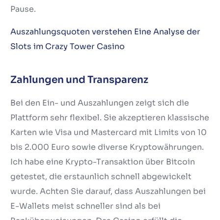
Pause.
Auszahlungsquoten verstehen Eine Analyse der
Slots im Crazy Tower Casino
Zahlungen und Transparenz
Bei den Ein- und Auszahlungen zeigt sich die
Plattform sehr flexibel. Sie akzeptieren klassische
Karten wie Visa und Mastercard mit Limits von 10
bis 2.000 Euro sowie diverse Kryptowährungen.
Ich habe eine Krypto-Transaktion über Bitcoin
getestet, die erstaunlich schnell abgewickelt
wurde. Achten Sie darauf, dass Auszahlungen bei
E-Wallets meist schneller sind als bei