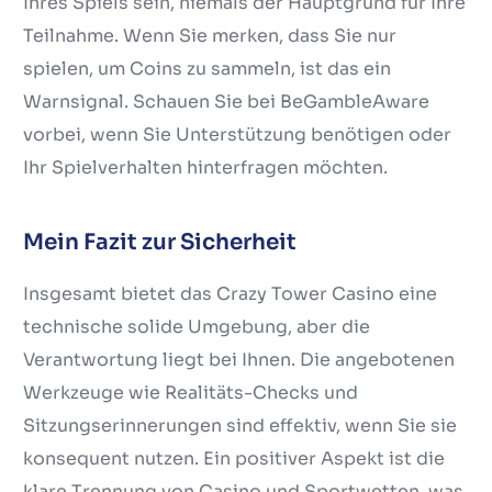
Ihres Spiels sein, niemals der Hauptgrund für Ihre
Teilnahme. Wenn Sie merken, dass Sie nur
spielen, um Coins zu sammeln, ist das ein
Warnsignal. Schauen Sie bei BeGambleAware
vorbei, wenn Sie Unterstützung benötigen oder
Ihr Spielverhalten hinterfragen möchten.
Mein Fazit zur Sicherheit
Insgesamt bietet das Crazy Tower Casino eine
technische solide Umgebung, aber die
Verantwortung liegt bei Ihnen. Die angebotenen
Werkzeuge wie Realitäts-Checks und
Sitzungserinnerungen sind effektiv, wenn Sie sie
konsequent nutzen. Ein positiver Aspekt ist die
klare Trennung von Casino und Sportwetten, was