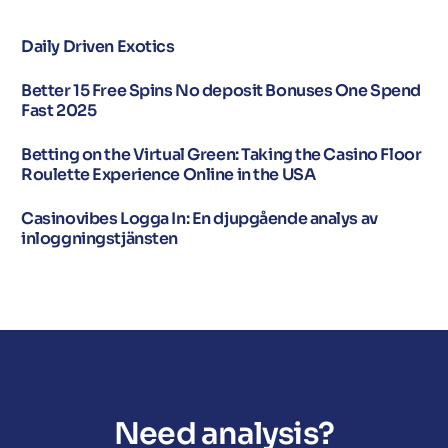
Daily Driven Exotics
Better 15 Free Spins No deposit Bonuses One Spend
Fast 2025
Betting on the Virtual Green: Taking the Casino Floor
Roulette Experience Online in the USA
Casinovibes Logga In: En djupgående analys av
inloggningstjänsten
N
e
e
d
a
n
a
l
y
s
i
s
?