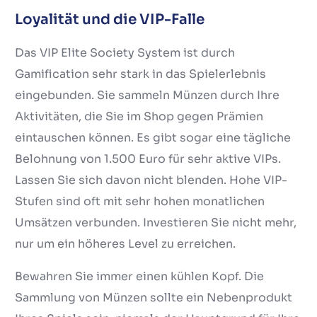
Loyalität und die VIP-Falle
Das VIP Elite Society System ist durch
Gamification sehr stark in das Spielerlebnis
eingebunden. Sie sammeln Münzen durch Ihre
Aktivitäten, die Sie im Shop gegen Prämien
eintauschen können. Es gibt sogar eine tägliche
Belohnung von 1.500 Euro für sehr aktive VIPs.
Lassen Sie sich davon nicht blenden. Hohe VIP-
Stufen sind oft mit sehr hohen monatlichen
Umsätzen verbunden. Investieren Sie nicht mehr,
nur um ein höheres Level zu erreichen.
Bewahren Sie immer einen kühlen Kopf. Die
Sammlung von Münzen sollte ein Nebenprodukt