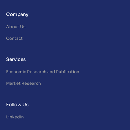
Company
About Us
Contact
Services
Economic Research and Publication
Market Research
Follow Us
LinkedIn
Get in Touch