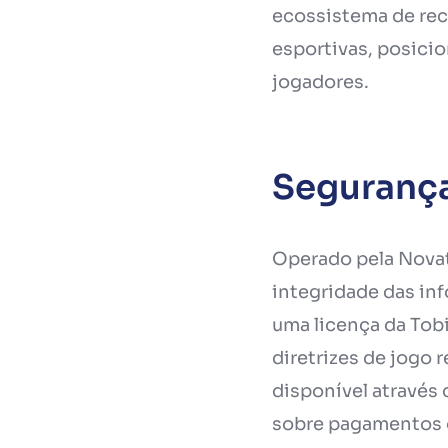
ecossistema de rec
esportivas, posicio
jogadores.
Segurança
Operado pela Novatri
integridade das in
uma licença da To
diretrizes de jogo 
disponível através
sobre pagamentos o