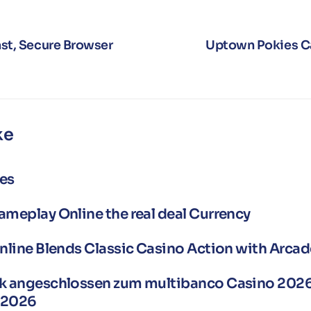
st, Secure Browser
Uptown Pokies Ca
ke
tes
ameplay Online the real deal Currency
Online Blends Classic Casino Action with Arcad
ck angeschlossen zum multibanco Casino 2026
 2026