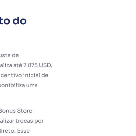
to do
usta de
aliza até 7,875 USD,
centivo inicial de
ponibiliza uma
 Bonus Store
lizar trocas por
ireto. Esse