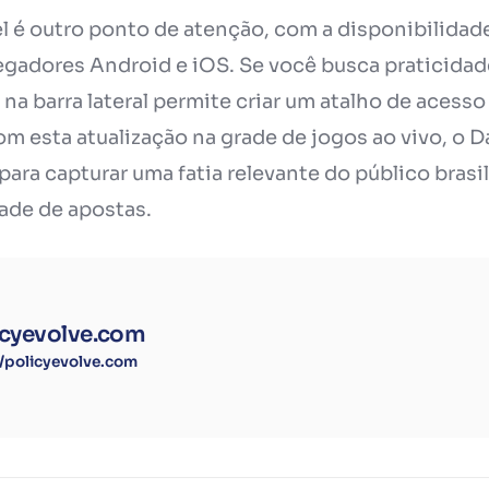
l é outro ponto de atenção, com a disponibilidad
egadores Android e iOS. Se você busca praticidad
a barra lateral permite criar um atalho de acesso 
 Com esta atualização na grade de jogos ao vivo, o 
para capturar uma fatia relevante do público brasil
dade de apostas.
icyevolve.com
//policyevolve.com