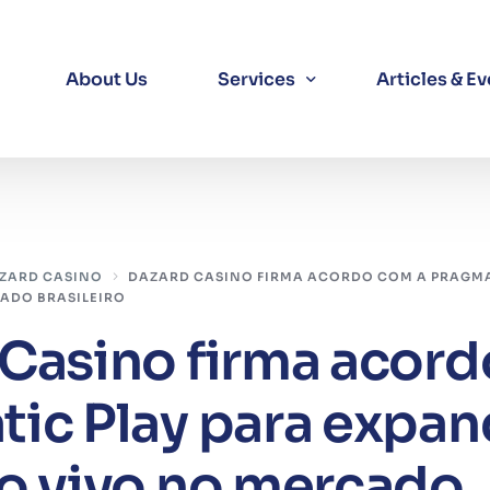
About Us
Services
Articles & E
Economic Research and Public
Market Research
ZARD CASINO
DAZARD CASINO FIRMA ACORDO COM A PRAGMAT
ADO BRASILEIRO
Casino firma acord
ic Play para expan
o vivo no mercado