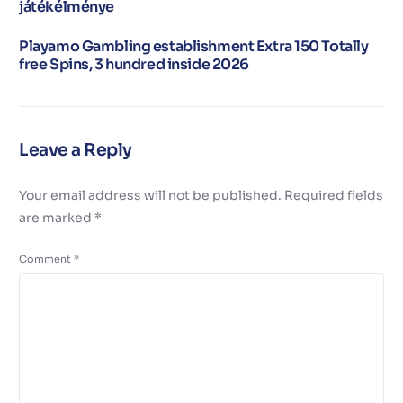
játékélménye
Playamo Gambling establishment Extra 150 Totally
free Spins, 3 hundred inside 2026
Leave a Reply
Your email address will not be published.
Required fields
are marked
*
Comment
*