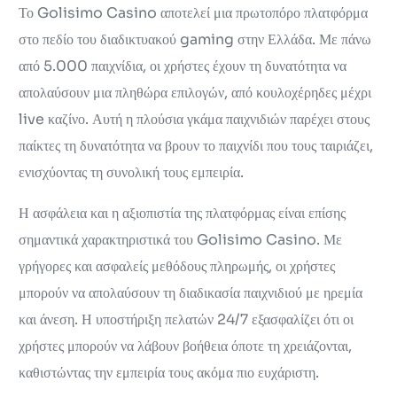
Το Golisimo Casino αποτελεί μια πρωτοπόρο πλατφόρμα
στο πεδίο του διαδικτυακού gaming στην Ελλάδα. Με πάνω
από 5.000 παιχνίδια, οι χρήστες έχουν τη δυνατότητα να
απολαύσουν μια πληθώρα επιλογών, από κουλοχέρηδες μέχρι
live καζίνο. Αυτή η πλούσια γκάμα παιχνιδιών παρέχει στους
παίκτες τη δυνατότητα να βρουν το παιχνίδι που τους ταιριάζει,
ενισχύοντας τη συνολική τους εμπειρία.
Η ασφάλεια και η αξιοπιστία της πλατφόρμας είναι επίσης
σημαντικά χαρακτηριστικά του Golisimo Casino. Με
γρήγορες και ασφαλείς μεθόδους πληρωμής, οι χρήστες
μπορούν να απολαύσουν τη διαδικασία παιχνιδιού με ηρεμία
και άνεση. Η υποστήριξη πελατών 24/7 εξασφαλίζει ότι οι
χρήστες μπορούν να λάβουν βοήθεια όποτε τη χρειάζονται,
καθιστώντας την εμπειρία τους ακόμα πιο ευχάριστη.