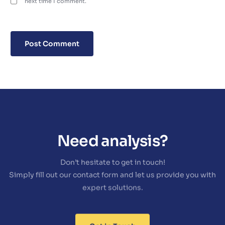
next time I comment.
N
e
e
d
a
n
a
l
y
s
i
s
?
Don’t
hesitate
to
get
in
touch!
Simply
fill
out
our
contact
form
and
let
us
provide
you
with
expert
solutions.
Get in Touch