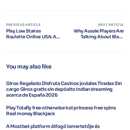
PREVIOUS ARTICLE
NEXT ARTICLE
Play Low Stakes
Why Aussie Players Are
Roulette Online USA: A
Talking About Blaze
Smart Player’s Guide
Spins Casino in 2025
You may also like
Giros Regalado Disfruta Casinos joviales Tiradas Sin
cargo Giros gratis sin depósito indian dreaming
acerca de España 2026
Play Totally free otherwise koi princess free spins
Real money Blackjack
A Mostbet platform átfogó ismertetője és