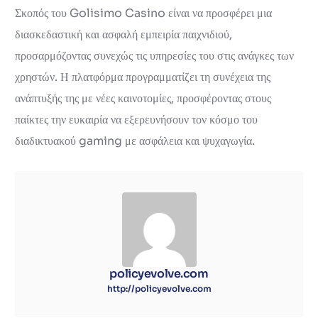
Σκοπός του Golisimo Casino είναι να προσφέρει μια
διασκεδαστική και ασφαλή εμπειρία παιχνιδιού,
προσαρμόζοντας συνεχώς τις υπηρεσίες του στις ανάγκες των
χρηστών. Η πλατφόρμα προγραμματίζει τη συνέχεια της
ανάπτυξής της με νέες καινοτομίες, προσφέροντας στους
παίκτες την ευκαιρία να εξερευνήσουν τον κόσμο του
διαδικτυακού gaming με ασφάλεια και ψυχαγωγία.
policyevolve.com
http://policyevolve.com