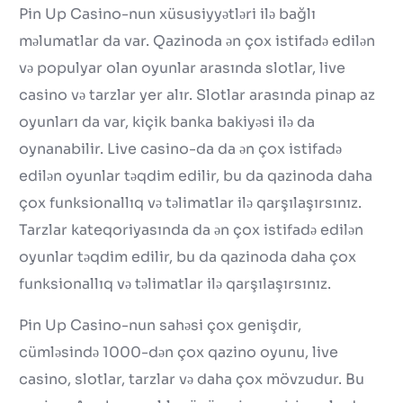
Pin Up Casino-nun xüsusiyyətləri ilə bağlı
məlumatlar da var. Qazinoda ən çox istifadə edilən
və populyar olan oyunlar arasında slotlar, live
casino və tarzlar yer alır. Slotlar arasında pinap az
oyunları da var, kiçik banka bakiyəsi ilə da
oynanabilir. Live casino-da da ən çox istifadə
edilən oyunlar təqdim edilir, bu da qazinoda daha
çox funksionallıq və təlimatlar ilə qarşılaşırsınız.
Tarzlar kateqoriyasında da ən çox istifadə edilən
oyunlar təqdim edilir, bu da qazinoda daha çox
funksionallıq və təlimatlar ilə qarşılaşırsınız.
Pin Up Casino-nun sahəsi çox genişdir,
cümləsində 1000-dən çox qazino oyunu, live
casino, slotlar, tarzlar və daha çox mövzudur. Bu