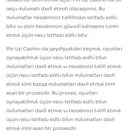
neçə məlumatı daxil etməli olacaqsınız. Bu
məlumatlar hesabınızın təhlilindən istifadə edilə
bilər və sizin hesabınızın güvənli kalmasını təmin
etmək üçün necə istifadə edilə bilər.
Pin Up Casino-da qeydiyyatdan keçmək, oyunları
oynayabilmək üçün necə istifadə edilə bilən
məlumatları daxil etmək və hesabınızı təhlil etmək
üçün necə istifadə edilə bilən məlumatları daxil
etmək kimi basqa məlumatları daxil etmək kimi
asan bir prosesdir. Bu proses, oyunları
oynayabilmək üçün necə istifadə edilə bilən
məlumatları daxil etmək və hesabınızı təhlil etmək
üçün necə istifadə edilə bilən məlumatları daxil
etmək kimi asan bir prosesdir.