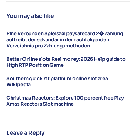
aanbod
You may also like
Eine Verbunden Spielsaal paysafecard 2� Zahlung
auftreibt der sekundar in der nachfolgenden
Verzeichnis pro Zahlungsmethoden
Better Online slots Real money: 2026 Help guide to
High RTP Position Game
Southern quick hit platinum online slot area
Wikipedia
Christmas Reactors: Explore 100 percent free Play
Xmas Reactors Slot machine
Leave a Reply