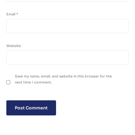
Email
*
Website
Save my name, email, and website in this browser for the
next time I comment.