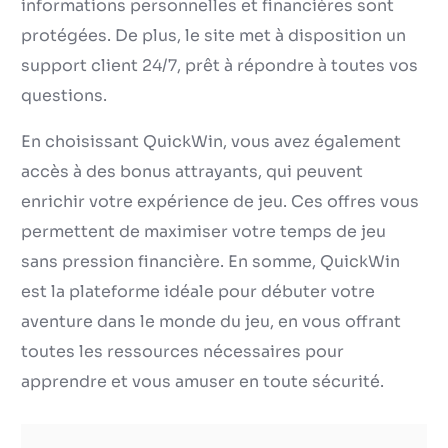
informations personnelles et financières sont
protégées. De plus, le site met à disposition un
support client 24/7, prêt à répondre à toutes vos
questions.
En choisissant QuickWin, vous avez également
accès à des bonus attrayants, qui peuvent
enrichir votre expérience de jeu. Ces offres vous
permettent de maximiser votre temps de jeu
sans pression financière. En somme, QuickWin
est la plateforme idéale pour débuter votre
aventure dans le monde du jeu, en vous offrant
toutes les ressources nécessaires pour
apprendre et vous amuser en toute sécurité.