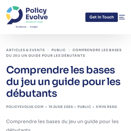
Get in Touch
ARTICLES & EVENTS
PUBLIC
COMPRENDRE LES BASES
DU JEU UN GUIDE POUR LES DÉBUTANTS
Comprendre les bases
du jeu un guide pour les
débutants
POLICYEVOLVE.COM
19 JUNE 2026
PUBLIC
5 MIN READ
Comprendre les bases du jeu un guide pour les
débutants