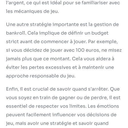
l’argent, ce qui est idéal pour se familiariser avec
les mécaniques de jeu.
Une autre stratégie importante est la gestion de
bankroll. Cela implique de définir un budget
strict avant de commencer à jouer. Par exemple,
si vous décidez de jouer avec 100 euros, ne misez
jamais plus que ce montant. Cela vous aidera à
éviter les pertes excessives et à maintenir une
approche responsable du jeu.
Enfin, il est crucial de savoir quand s’arrêter. Que
vous soyez en train de gagner ou de perdre, il est
essentiel de respecter vos limites. Les émotions
peuvent facilement influencer vos décisions de
jeu, mais avoir une stratégie et savoir quand