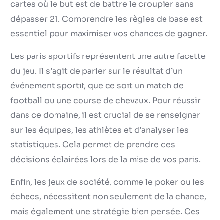
cartes où le but est de battre le croupier sans
dépasser 21. Comprendre les règles de base est
essentiel pour maximiser vos chances de gagner.
Les paris sportifs représentent une autre facette
du jeu. Il s’agit de parier sur le résultat d’un
événement sportif, que ce soit un match de
football ou une course de chevaux. Pour réussir
dans ce domaine, il est crucial de se renseigner
sur les équipes, les athlètes et d’analyser les
statistiques. Cela permet de prendre des
décisions éclairées lors de la mise de vos paris.
Enfin, les jeux de société, comme le poker ou les
échecs, nécessitent non seulement de la chance,
mais également une stratégie bien pensée. Ces