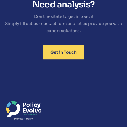
N
e
e
d
a
n
a
l
y
s
i
s
?
Don’t
hesitate
to
get
in
touch!
Simply
fill
out
our
contact
form
and
let
us
provide
you
with
expert
solutions.
Get in Touch