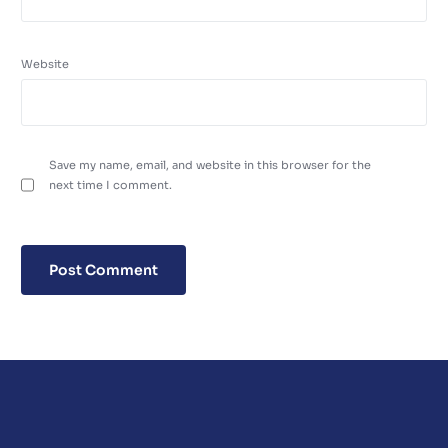
Website
Save my name, email, and website in this browser for the
next time I comment.