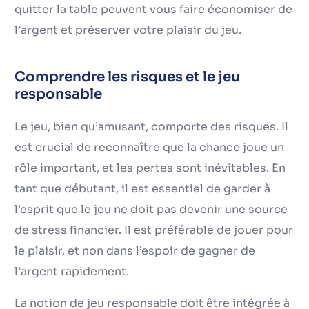
quitter la table peuvent vous faire économiser de
l’argent et préserver votre plaisir du jeu.
Comprendre les risques et le jeu
responsable
Le jeu, bien qu’amusant, comporte des risques. Il
est crucial de reconnaître que la chance joue un
rôle important, et les pertes sont inévitables. En
tant que débutant, il est essentiel de garder à
l’esprit que le jeu ne doit pas devenir une source
de stress financier. Il est préférable de jouer pour
le plaisir, et non dans l’espoir de gagner de
l’argent rapidement.
La notion de jeu responsable doit être intégrée à