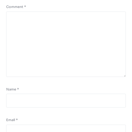
Comment
*
Name
*
Email
*